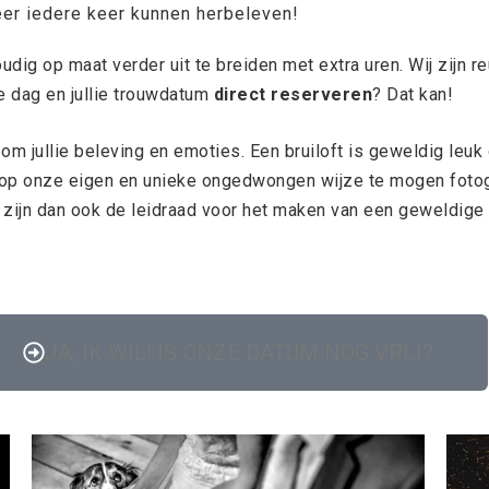
weer iedere keer kunnen herbeleven!
udig op maat verder uit te breiden met extra uren. Wij zijn r
e dag en jullie trouwdatum
direct reserveren
? Dat kan!
m jullie beleving en emoties. Een bruiloft is geweldig leuk o
n op onze eigen en unieke ongedwongen wijze te mogen foto
ag zijn dan ook de leidraad voor het maken van een geweldige
JA, IK WIL! IS ONZE DATUM NOG VRIJ?