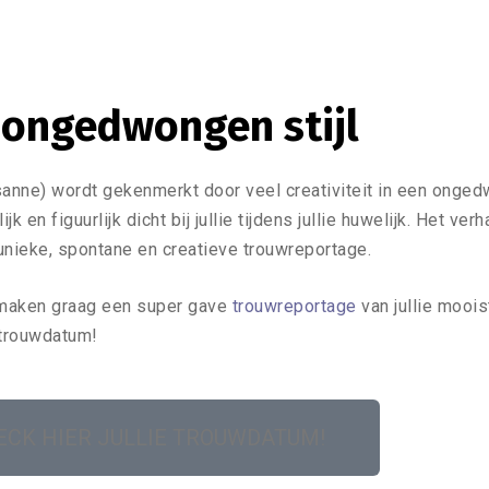
 ongedwongen stijl
anne) wordt gekenmerkt door veel creativiteit in een onge
k en figuurlijk dicht bij jullie tijdens jullie huwelijk. Het ve
 unieke, spontane en creatieve trouwreportage.
j maken graag een super gave
trouwreportage
van jullie moois
e trouwdatum!
ECK HIER JULLIE TROUWDATUM!