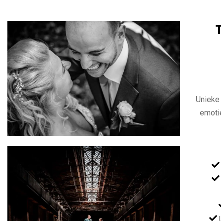
Unieke 
emoti