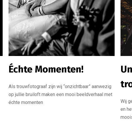
Échte Momenten!
Un
tr
Als trouwfotograaf zijn wij “onzichtbaar” aanwezig
op jullie bruiloft maken een mooi beeldverhaal met
Wij g
échte momenten
en he
moois