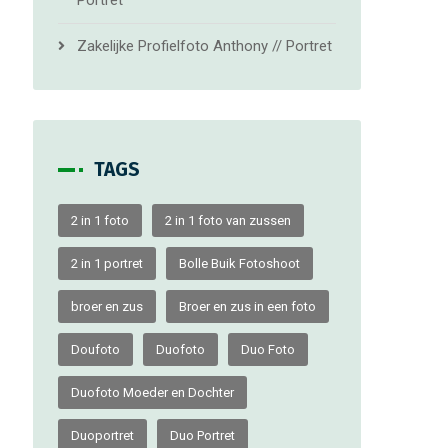
Portret
Zakelijke Profielfoto Anthony // Portret
TAGS
2 in 1 foto
2 in 1 foto van zussen
2 in 1 portret
Bolle Buik Fotoshoot
broer en zus
Broer en zus in een foto
Doufoto
Duofoto
Duo Foto
Duofoto Moeder en Dochter
Duoportret
Duo Portret