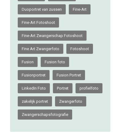
Duoportret van zussen
Fine-Art
Fine-Art Fotoshoot
Fine-Art Zwangerschap Fotoshoot
Fine Art Zwangerfoto
Fotoshoot
Fusion
Fusion foto
Fusionportret
Fusion Portret
LinkedIn Foto
Portret
profielfoto
zakelijk portret
Zwangerfoto
Zwangerschapsfotografie